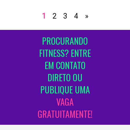
1
2
3
4
»
PROCURANDO
FITNESS? ENTRE
EM CONTATO
DIRETO OU
PUBLIQUE UMA
VAGA
GRATUITAMENTE!