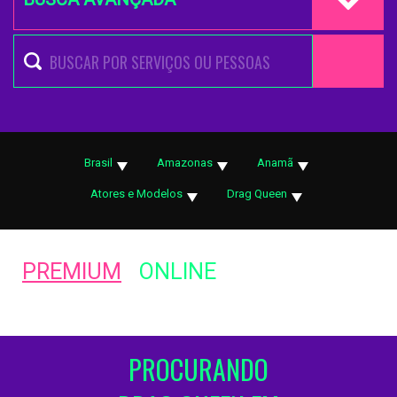
Brasil
Amazonas
Anamã
Atores e Modelos
Drag Queen
PREMIUM
ONLINE
PROCURANDO