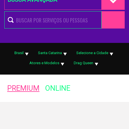
Brasil
Santa Catarina
Selecione a Cidade
Atores e Modelos
Drag Queen
PREMIUM
ONLINE