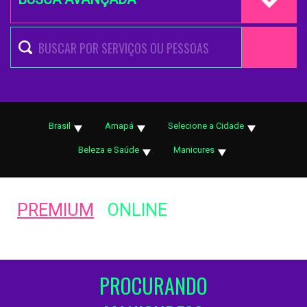
Brasil
Amapá
Selecione a Cidade
Beleza e Saúde
Manicures
PREMIUM
ONLINE
PROCURANDO