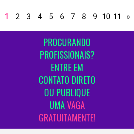
1
2
3
4
5
6
7
8
9
10
11
»
PROCURANDO
PROFISSIONAIS?
ENTRE EM
CONTATO DIRETO
OU PUBLIQUE
UMA
VAGA
GRATUITAMENTE!