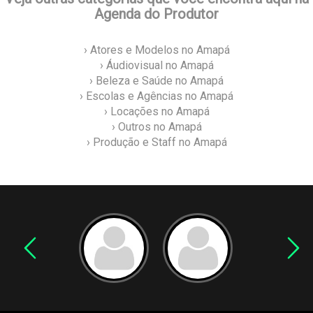
Agenda do Produtor
› Atores e Modelos no Amapá
› Áudiovisual no Amapá
› Beleza e Saúde no Amapá
› Escolas e Agências no Amapá
› Locações no Amapá
› Outros no Amapá
› Produção e Staff no Amapá