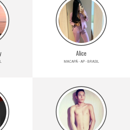
y
Alice
L
MACAPÁ - AP - BRASIL