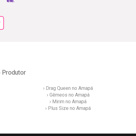
ele.
r
o Produtor
› Drag Queen no Amapá
› Gêmeos no Amapá
› Mirim no Amapá
› Plus Size no Amapá