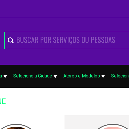
á
Selecione a Cidade
Atores e Modelos
Selecion
NE