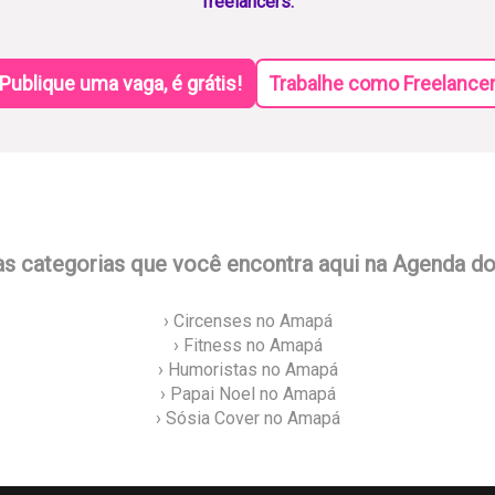
freelancers.
Publique uma vaga, é grátis!
Trabalhe como Freelance
as categorias que você encontra aqui na Agenda d
› Circenses no Amapá
› Fitness no Amapá
› Humoristas no Amapá
› Papai Noel no Amapá
› Sósia Cover no Amapá