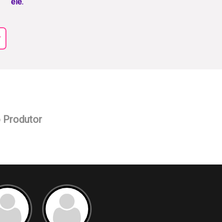
ele.
r
o Produtor