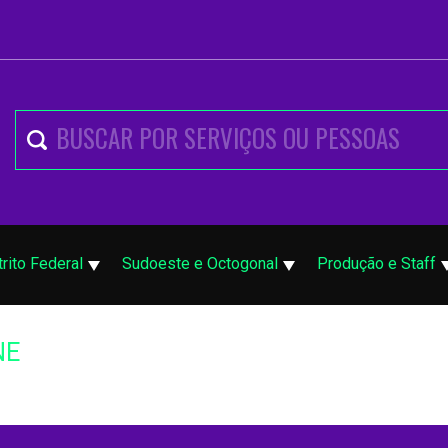
trito Federal
Sudoeste e Octogonal
Produção e Staff
NE