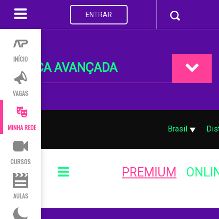
ENTRAR
INÍCIO
BUSCA AVANÇADA
VAGAS
MINHA REDE
Brasil
Dis
CURSOS
PREMIUM
ONLI
AULAS