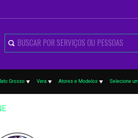
ato Grosso
Vera
Atores e Modelos
Selecione um
NE