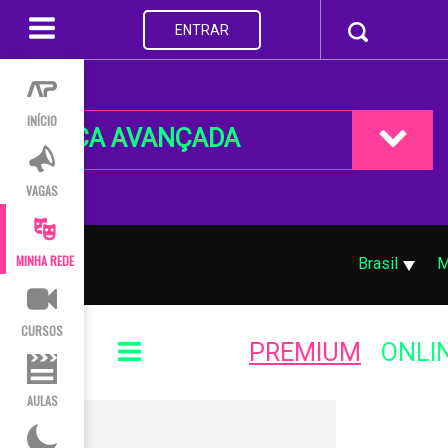
ENTRAR
INÍCIO
BUSCA AVANÇADA
VAGAS
MINHA REDE
Brasil
M
CURSOS
PREMIUM
ONLI
AULAS