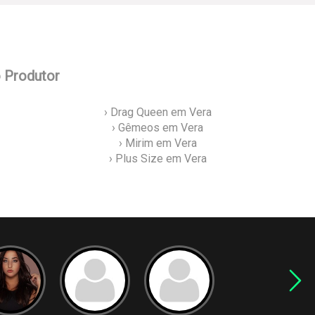
o Produtor
› Drag Queen em Vera
› Gêmeos em Vera
› Mirim em Vera
› Plus Size em Vera