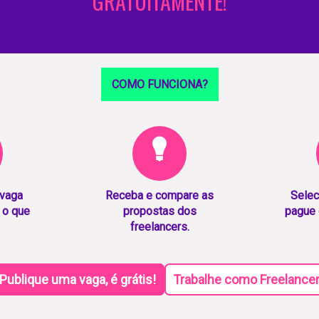
GRATUITAMENTE!
COMO FUNCIONA?
 vaga
Receba e compare as
Selec
 o que
propostas dos
pague 
freelancers.
Publique uma vaga, é grátis!
Trabalhe como Freelance