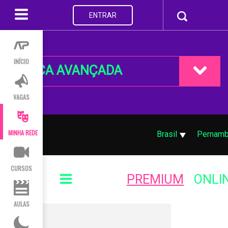
ENTRAR
INÍCIO
BUSCA AVANÇADA
VAGAS
MINHA REDE
Brasil
Pernam
CURSOS
PREMIUM
ONLI
AULAS