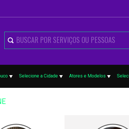
buco
Selecione a Cidade
Atores e Modelos
Selec
NE