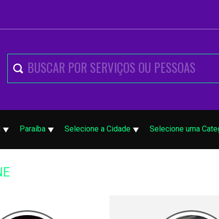
l
Paraíba
Selecione a Cidade
Selecione uma Cate
NE