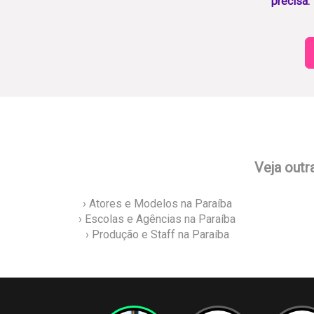
precisa.
Veja outr
› Atores e Modelos na Paraíba
› Escolas e Agências na Paraíba
› Produção e Staff na Paraíba