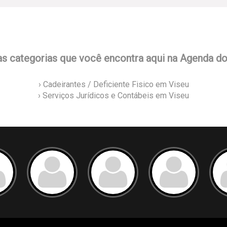
as categorias que você encontra aqui na Agenda d
› Cadeirantes / Deficiente Fisico em Viseu
› Serviços Jurídicos e Contábeis em Viseu