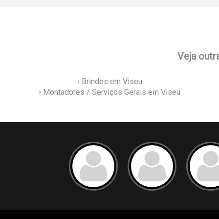
Veja outr
› Brindes em Viseu
› Montadores / Serviços Gerais em Viseu