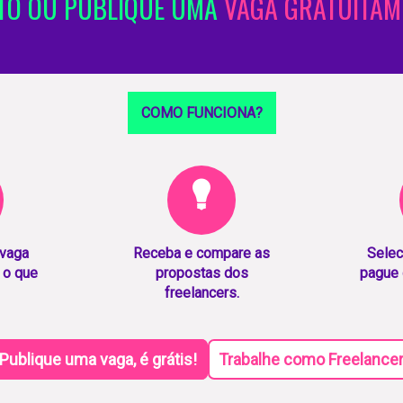
TO OU PUBLIQUE UMA
VAGA GRATUITAM
COMO FUNCIONA?
 vaga
Receba e compare as
Selec
 o que
propostas dos
pague 
freelancers.
Publique uma vaga, é grátis!
Trabalhe como Freelance