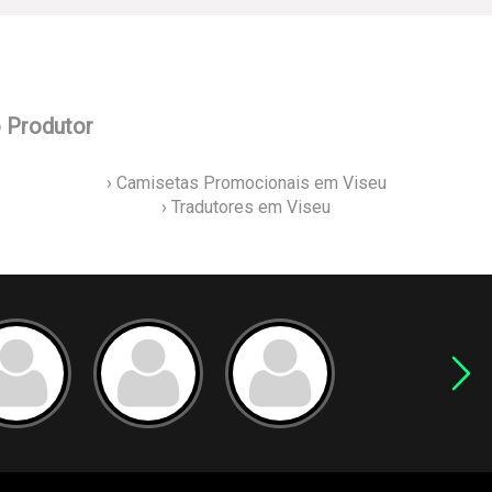
o Produtor
› Camisetas Promocionais em Viseu
› Tradutores em Viseu