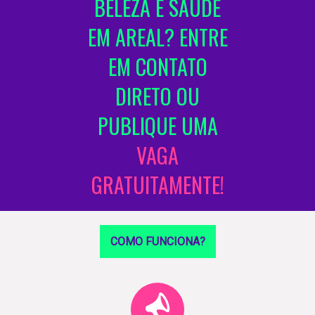
BELEZA E SAÚDE
EM AREAL? ENTRE
EM CONTATO
DIRETO OU
PUBLIQUE UMA
VAGA
GRATUITAMENTE!
COMO FUNCIONA?