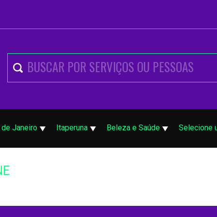
 de Janeiro
Itaperuna
Beleza e Saúde
Selecione 
NE