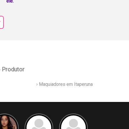
ele.
r
o Produtor
› Maquiadores em Itaperuna