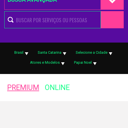
Brasil
Santa Catarina
Selecione a Cidade
Atores e Modelos
Papai Noel
PREMIUM
ONLINE