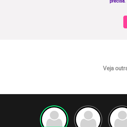
precisa.
Veja outr