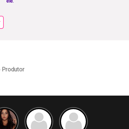
ele.
r
o Produtor