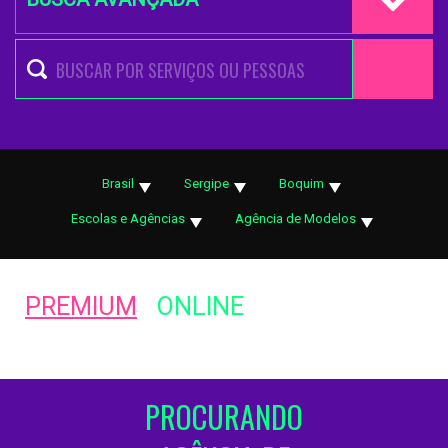
Brasil
Sergipe
Boquim
Escolas e Agências
Agência de Modelos
PREMIUM
ONLINE
PROCURANDO