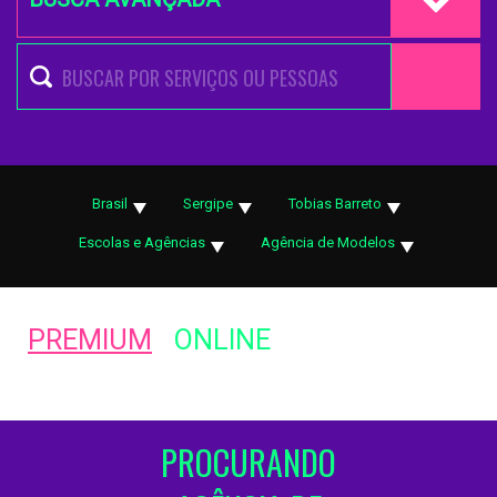
Brasil
Sergipe
Tobias Barreto
Escolas e Agências
Agência de Modelos
PREMIUM
ONLINE
PROCURANDO