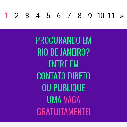
1
2
3
4
5
6
7
8
9
10
11
»
PROCURANDO EM
RIO DE JANEIRO?
ENTRE EM
CONTATO DIRETO
OU PUBLIQUE
UMA
VAGA
GRATUITAMENTE!