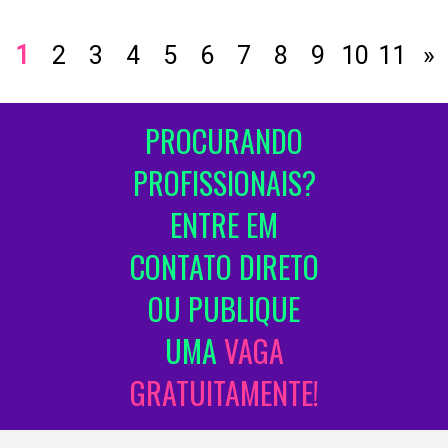
1
2
3
4
5
6
7
8
9
10
11
»
PROCURANDO
PROFISSIONAIS?
ENTRE EM
CONTATO DIRETO
OU PUBLIQUE
UMA
VAGA
GRATUITAMENTE!