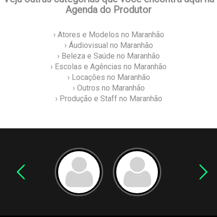
Agenda do Produtor
› Atores e Modelos no Maranhão
› Áudiovisual no Maranhão
› Beleza e Saúde no Maranhão
› Escolas e Agências no Maranhão
› Locações no Maranhão
› Outros no Maranhão
› Produção e Staff no Maranhão