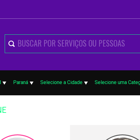
l
Paraná
Selecione a Cidade
Selecione uma Categ
NE