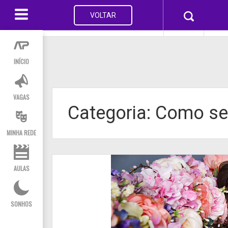
S
k
VOLTAR
VAGAS
AULAS
MIN
i
p
t
o
INÍCIO
c
o
n
t
VAGAS
Categoria: Como s
e
n
t
MINHA REDE
AULAS
SONHOS