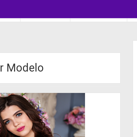
HA REDE
COMO SER MODELO
COMO SER ATOR ATRIZ
C
er Modelo