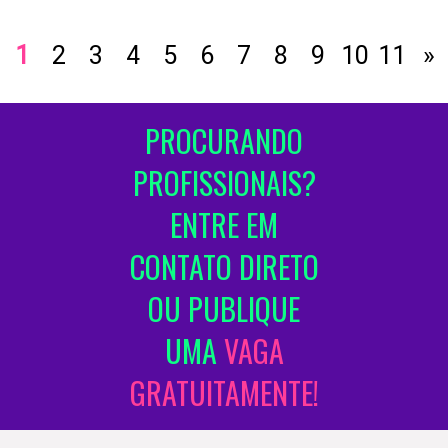
1
2
3
4
5
6
7
8
9
10
11
»
PROCURANDO
PROFISSIONAIS?
ENTRE EM
CONTATO DIRETO
OU PUBLIQUE
UMA
VAGA
GRATUITAMENTE!