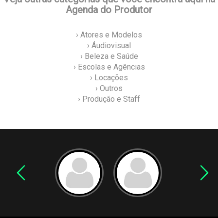
Agenda do Produtor
› Atores e Modelos
› Áudiovisual
› Beleza e Saúde
› Escolas e Agências
› Locações
› Outros
› Produção e Staff