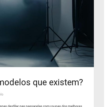
 modelos que existem?
lo
enas desfilar nas passarelas com roupas dos melhores