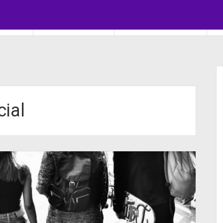
HA REDE
COMO SER MODELO
COMO SER ATOR ATRIZ
C
ial