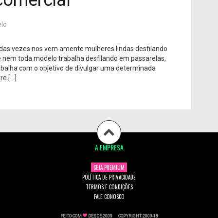
lo
das vezes nos vem amente mulheres lindas desfilando
 nem toda modelo trabalha desfilando em passarelas,
balha com o objetivo de divulgar uma determinada
re […]
A EMPRESA
SEJA PREMIUM
POLÍTICA DE PRIVACIDADE
TERMOS E CONDIÇÕES
FALE CONOSCO
FEITO COM
DESDE 2009
COPYRIGHT 2009-18