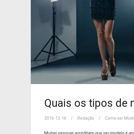
Quais os tipos de
2016-12-16
Redação
Como ser Mode
Muitas pessoas acreditam que ser modelo é ap