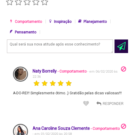
|
|
|
Comportamento
Inspiração
Planejamento
|
Pensamento
Naty Borrelly
- Comportamento
- em 06/02/2020 às
22:36
A-DO-REI!! Simplesmente ótimo. ;) Gratidão pelas dicas valiosas!!!
1
Ana Caroline Souza Clemente
- Comportamento
- em 01/02/2020 às 20:58