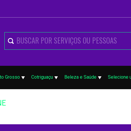
to Grosso
Cotriguaçu
Beleza e Saúde
Selecione 
NE