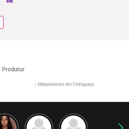
ele.
r
o Produtor
› Maquiadores em Cotriguaçu