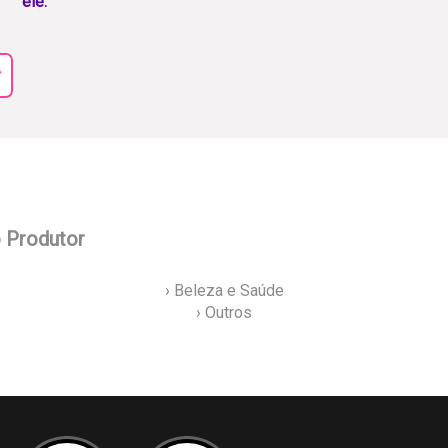
ele.
r
o Produtor
› Beleza e Saúde
› Outros