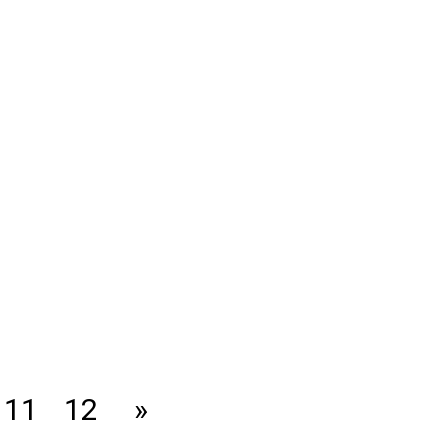
11
12
»