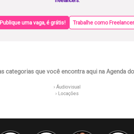
freelancers.
Publique uma vaga, é grátis!
Trabalhe como Freelance
as categorias que você encontra aqui na Agenda d
› Áudiovisual
› Locações