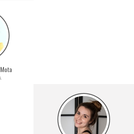
 Mota
L