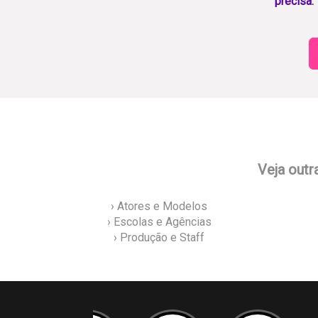
precisa.
Veja outr
› Atores e Modelos
› Escolas e Agências
› Produção e Staff