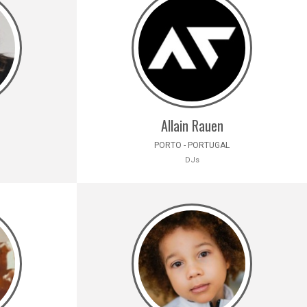
Allain Rauen
PORTO - PORTUGAL
DJs