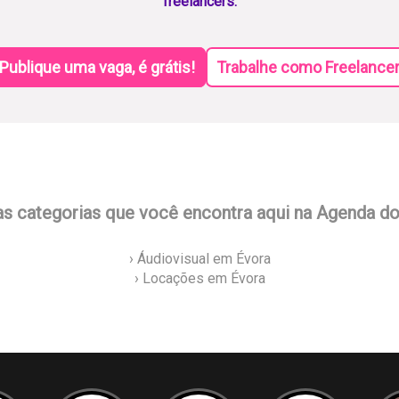
freelancers.
Publique uma vaga, é grátis!
Trabalhe como Freelance
as categorias que você encontra aqui na Agenda d
› Áudiovisual em Évora
› Locações em Évora