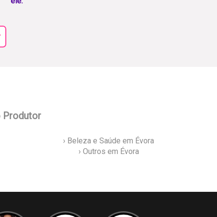
ele.
r
o Produtor
› Beleza e Saúde em Évora
› Outros em Évora