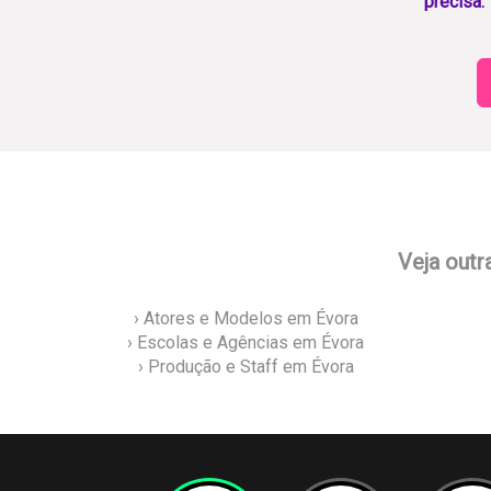
precisa.
Veja outr
› Atores e Modelos em Évora
› Escolas e Agências em Évora
› Produção e Staff em Évora