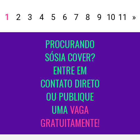
1
2
3
4
5
6
7
8
9
10
11
»
PROCURANDO
SÓSIA COVER?
ENTRE EM
CONTATO DIRETO
OU PUBLIQUE
UMA
VAGA
GRATUITAMENTE!