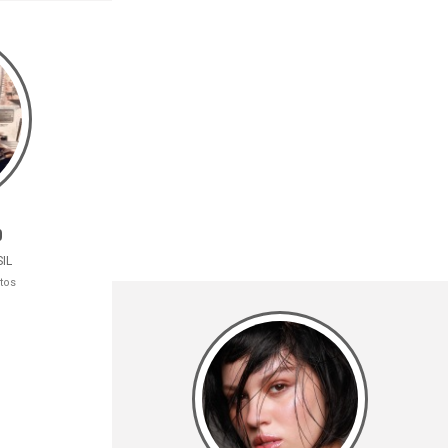
o
SIL
tos