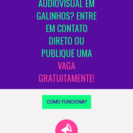
ÁUDIOVISUAL EM
GALINHOS? ENTRE
EM CONTATO
DIRETO OU
PUBLIQUE UMA
VAGA
GRATUITAMENTE!
COMO FUNCIONA?