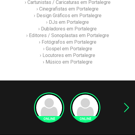
› Cartunistas / Caricaturas em Portalegre
› Cinegrafistas em Portalegre
› Design Gráficos em Portalegre
› DJs em Portalegre
› Dubladores em Portalegre
› Editores / Sonoplastas em Portalegre
› Fotógrafos em Portalegre
› Gospel em Portalegre
› Locutores em Portalegre
› Músico em Portalegre