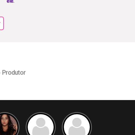
ele.
r
o Produtor