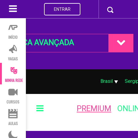
ENTRAR
INÍCIO
BUSCA AVANÇADA
VAGAS
MINHA REDE
Brasil
Sergi
CURSOS
PREMIUM
ONLI
AULAS