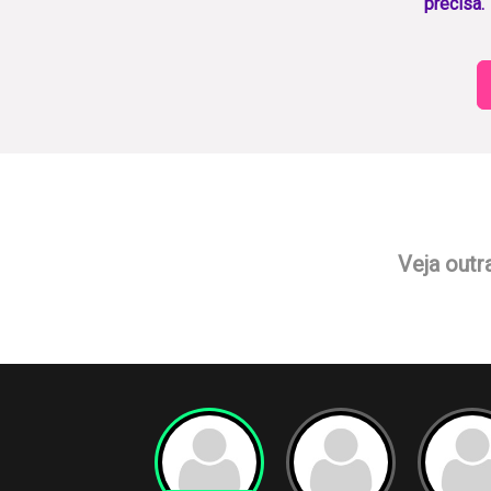
precisa.
Veja outr