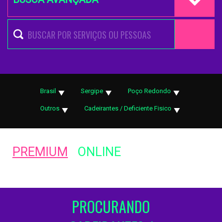
Brasil
Sergipe
Poço Redondo
Outros
Cadeirantes / Deficiente Fisico
PREMIUM
ONLINE
PROCURANDO