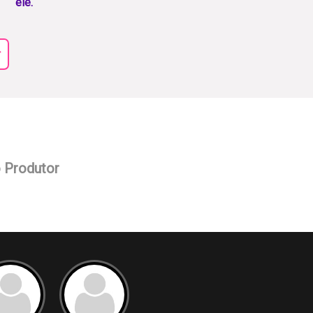
ele.
r
o Produtor