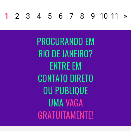
1
2
3
4
5
6
7
8
9
10
11
»
PROCURANDO EM
RIO DE JANEIRO?
ENTRE EM
CONTATO DIRETO
OU PUBLIQUE
UMA
VAGA
GRATUITAMENTE!