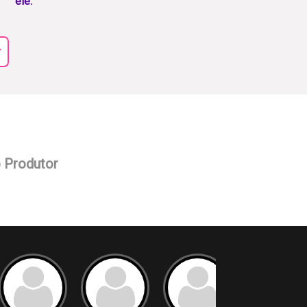
ele.
r
o Produtor