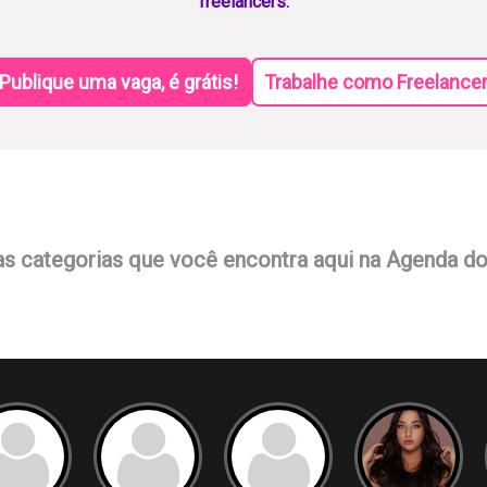
freelancers.
Publique uma vaga, é grátis!
Trabalhe como Freelance
as categorias que você encontra aqui na Agenda d