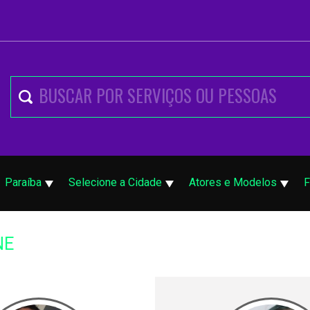
Paraíba
Selecione a Cidade
Atores e Modelos
F
NE