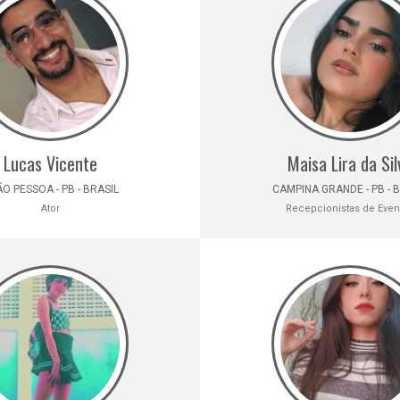
Lucas Vicente
Maisa Lira da Sil
O PESSOA - PB - BRASIL
CAMPINA GRANDE - PB - 
Ator
Recepcionistas de Even