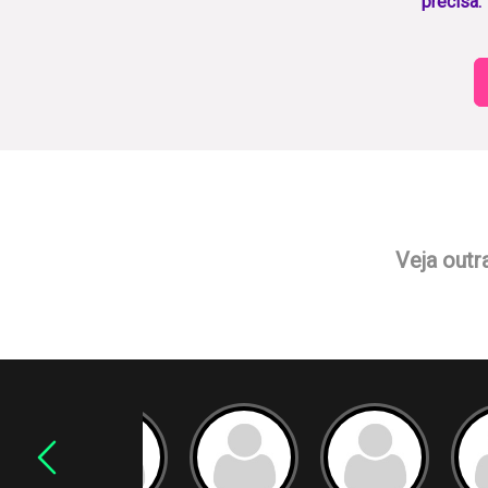
precisa.
Veja outr