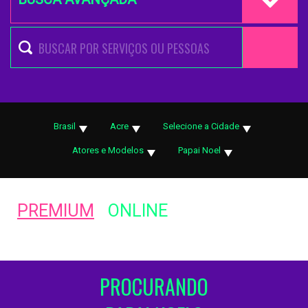
Brasil
Acre
Selecione a Cidade
Atores e Modelos
Papai Noel
PREMIUM
ONLINE
PROCURANDO