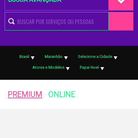
Brasil
Maranhão
Selecione a Cidade
Atores e Modelos
Papai Noel
PREMIUM
ONLINE