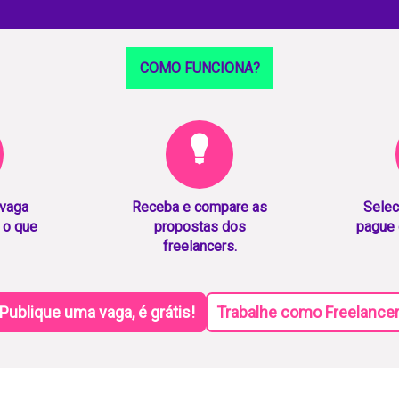
COMO FUNCIONA?
 vaga
Receba e compare as
Selec
 o que
propostas dos
pague 
freelancers.
Publique uma vaga, é grátis!
Trabalhe como Freelance