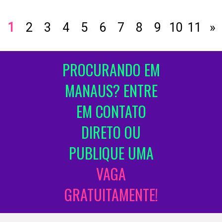
1
2
3
4
5
6
7
8
9
10
11
»
PROCURANDO EM
MANAUS? ENTRE
EM CONTATO
DIRETO OU
PUBLIQUE UMA
VAGA
GRATUITAMENTE!