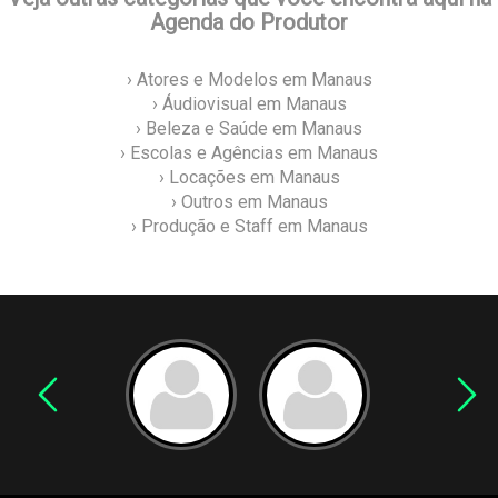
Agenda do Produtor
› Atores e Modelos em Manaus
› Áudiovisual em Manaus
› Beleza e Saúde em Manaus
› Escolas e Agências em Manaus
› Locações em Manaus
› Outros em Manaus
› Produção e Staff em Manaus