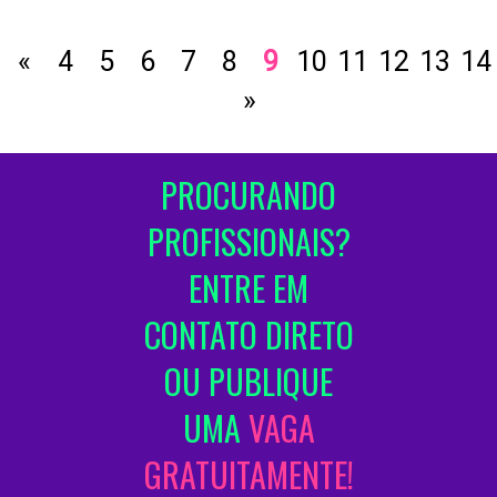
«
4
5
6
7
8
9
10
11
12
13
14
»
PROCURANDO
PROFISSIONAIS?
ENTRE EM
CONTATO DIRETO
OU PUBLIQUE
UMA
VAGA
GRATUITAMENTE!