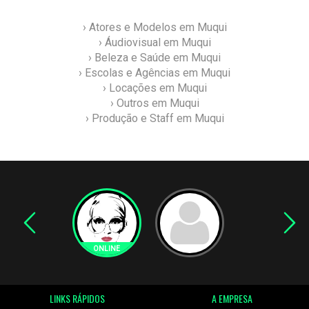
› Atores e Modelos em Muqui
› Áudiovisual em Muqui
› Beleza e Saúde em Muqui
› Escolas e Agências em Muqui
› Locações em Muqui
› Outros em Muqui
› Produção e Staff em Muqui
LINKS RÁPIDOS
A EMPRESA