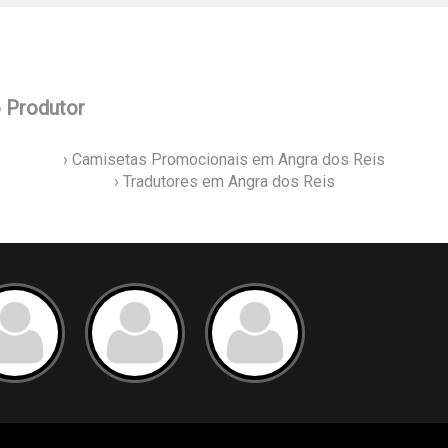
o Produtor
› Camisetas Promocionais em Angra dos Reis
› Tradutores em Angra dos Reis