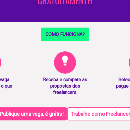
GRATUITAMENTE!
COMO FUNCIONA?
 vaga
Receba e compare as
Selec
 o que
propostas dos
pague 
freelancers.
Publique uma vaga, é grátis!
Trabalhe como Freelance