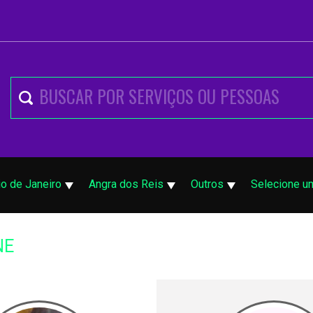
io de Janeiro
Angra dos Reis
Outros
Selecione u
NE