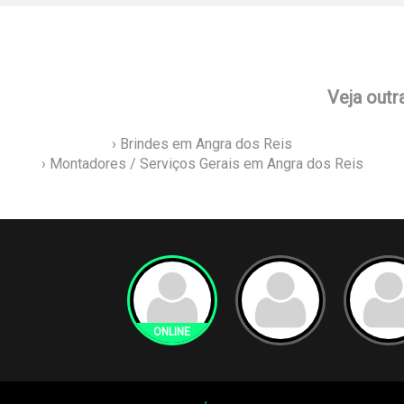
Veja outr
› Brindes em Angra dos Reis
› Montadores / Serviços Gerais em Angra dos Reis