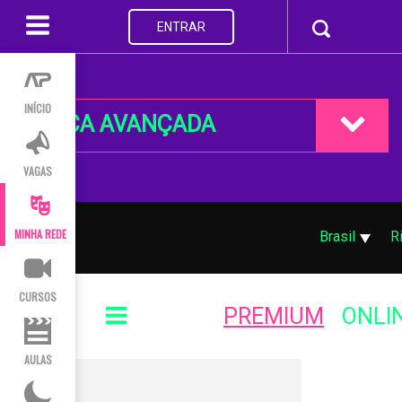
ENTRAR
INÍCIO
BUSCA AVANÇADA
VAGAS
MINHA REDE
Brasil
R
CURSOS
PREMIUM
ONLI
AULAS