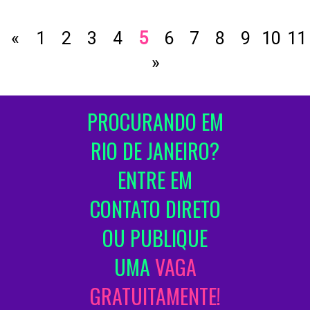
«
1
2
3
4
5
6
7
8
9
10
11
»
PROCURANDO EM
RIO DE JANEIRO?
ENTRE EM
CONTATO DIRETO
OU PUBLIQUE
UMA
VAGA
GRATUITAMENTE!