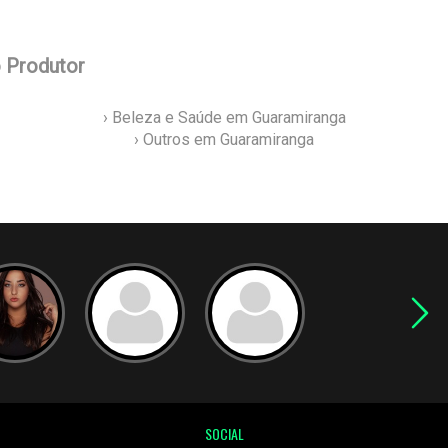
o Produtor
› Beleza e Saúde em Guaramiranga
› Outros em Guaramiranga
SOCIAL