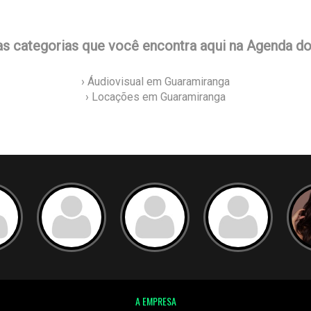
as categorias que você encontra aqui na Agenda d
› Áudiovisual em Guaramiranga
› Locações em Guaramiranga
A EMPRESA