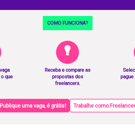
COMO FUNCIONA?
 vaga
Receba e compare as
Selec
 o que
propostas dos
pague 
freelancers.
Publique uma vaga, é grátis!
Trabalhe como Freelance