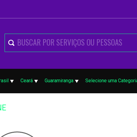
rasil
Ceará
Guaramiranga
Selecione uma Categori
NE