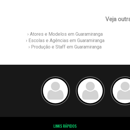
Veja outr
› Atores e Modelos em Guaramiranga
› Escolas e Agências em Guaramiranga
› Produção e Staff em Guaramiranga
LINKS RÁPIDOS