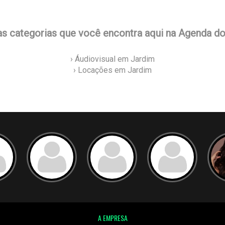
as categorias que você encontra aqui na Agenda d
› Áudiovisual em Jardim
› Locações em Jardim
A EMPRESA