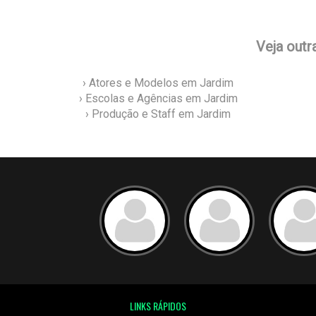
Veja outr
› Atores e Modelos em Jardim
› Escolas e Agências em Jardim
› Produção e Staff em Jardim
LINKS RÁPIDOS