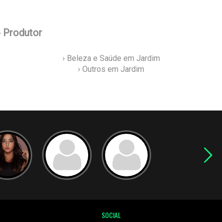
o Produtor
› Beleza e Saúde em Jardim
› Outros em Jardim
SOCIAL