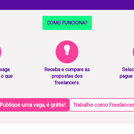
COMO FUNCIONA?
 vaga
Receba e compare as
Selec
 o que
propostas dos
pague 
freelancers.
Publique uma vaga, é grátis!
Trabalhe como Freelance