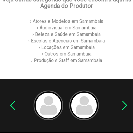
Agenda do Produtor
› Atores e Modelos em Samambaia
› Áudiovisual em Samambaia
› Beleza e Saúde em Samambaia
› Escolas e Agências em Samambaia
› Locações em Samambaia
› Outros em Samambaia
› Produção e Staff em Samambaia