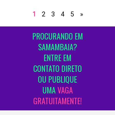
1
2
3
4
5
»
PROCURANDO EM
SAMAMBAIA?
ENTRE EM
CONTATO DIRETO
OU PUBLIQUE
UMA
VAGA
GRATUITAMENTE!