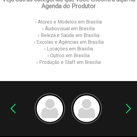
Agenda do Produtor
› Atores e Modelos em Brasília
› Áudiovisual em Brasília
› Beleza e Saúde em Brasília
› Escolas e Agências em Brasília
› Locações em Brasília
› Outros em Brasília
› Produção e Staff em Brasília