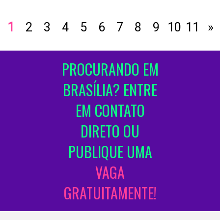
1
2
3
4
5
6
7
8
9
10
11
»
PROCURANDO EM
BRASÍLIA? ENTRE
EM CONTATO
DIRETO OU
PUBLIQUE UMA
VAGA
GRATUITAMENTE!