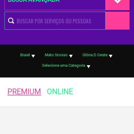
Brasil
Mato Grosso
Glória D Oeste
Selecione uma Categoria
PREMIUM
ONLINE