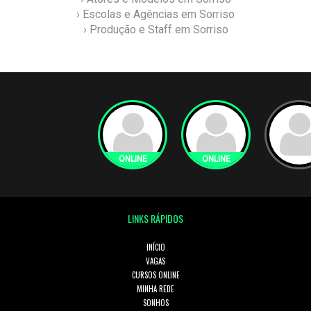
› Escolas e Agências em Sorriso
› Produção e Staff em Sorriso
LINKS RÁPIDOS
INÍCIO
VAGAS
CURSOS ONLINE
MINHA REDE
SONHOS