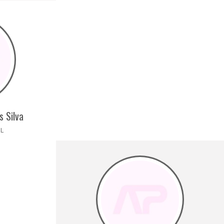
s Silva
IL