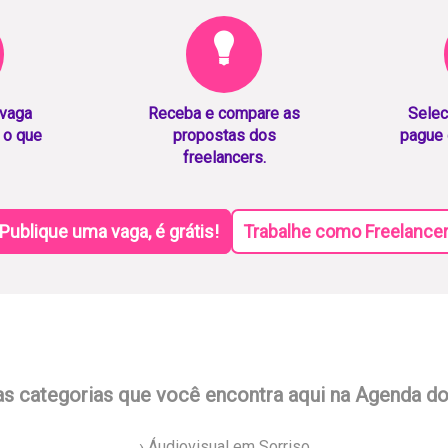
 vaga
Receba e compare as
Selec
 o que
propostas dos
pague 
freelancers.
Publique uma vaga, é grátis!
Trabalhe como Freelance
as categorias que você encontra aqui na Agenda d
› Áudiovisual em Sorriso