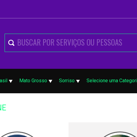
asil
Mato Grosso
Sorriso
Selecione uma Categor
NE