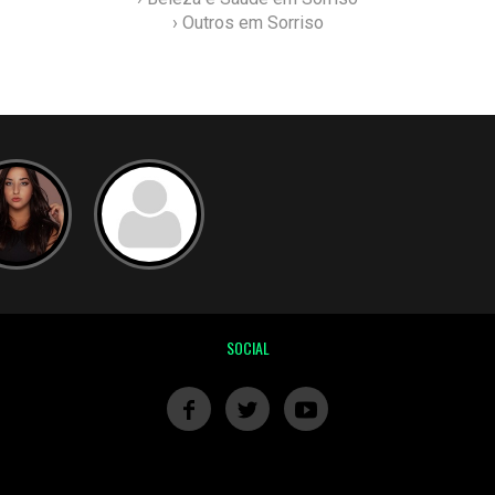
› Outros em Sorriso
SOCIAL