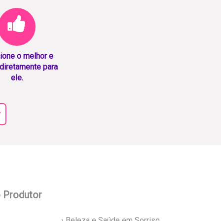
ione o melhor e
diretamente para
ele.
r
o Produtor
› Beleza e Saúde em Sorriso